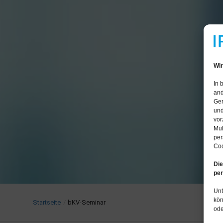
Wir
In 
and
Ger
und
vor
Mul
per
Coo
Die
per
Unt
kön
Startseite
/
bKV-Seminar
ode