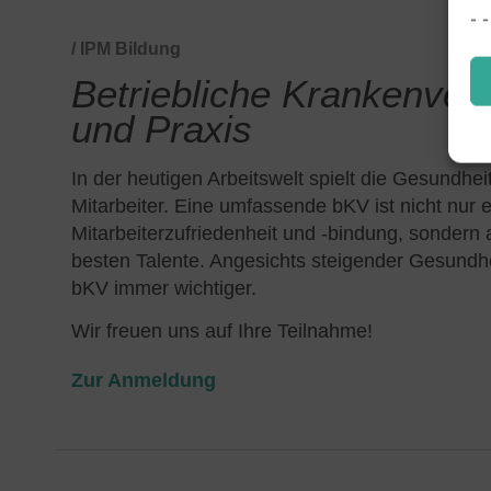
/ IPM Bildung
Betriebliche Krankenver
und Praxis
In der heutigen Arbeitswelt spielt die Gesundh
Mitarbeiter. Eine umfassende bKV ist nicht nur e
Mitarbeiterzufriedenheit und -bindung, sondern
besten Talente. Angesichts steigender Gesundh
bKV immer wichtiger.
Wir freuen uns auf Ihre Teilnahme!
Zur Anmeldung