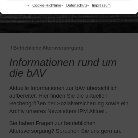
Cookie-Richtlinie
Datenschutz
Impressum
/ Betriebliche Altersversorgung
Informationen rund um
die bAV
Aktuelle Informationen zur bAV übersichtlich
aufbereitet. Hier finden Sie die aktuellen
Rechengrößen der Sozialversicherung sowie ein
Archiv unseres Newsletters IPM Aktuell.
Sie haben Fragen zur betrieblichen
Altersversorgung? Sprechen Sie uns gern an.