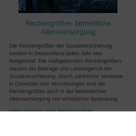
Rechengrößen betriebliche
Altersversorgung
Die Rechengrößen der Sozialversicherung
werden in Deutschland jedes Jahr neu
festgesetzt. Die maßgebenden Rechengrößen
steuern die Beiträge und Leistungen in der
Sozialversicherung. Durch zahlreiche Verweise
in Gesetzen und Verordnungen sind die
Rechengrößen auch in der betrieblichen
Altersversorgung von erheblicher Bedeutung.
Mehr erfahren über Rechengrößen