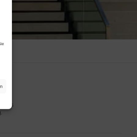
Sie
en
g. Als
g.