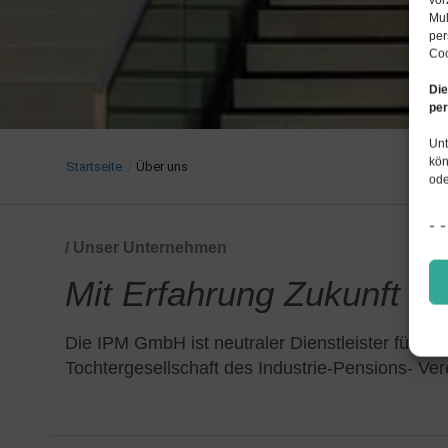
Mul
per
Coo
Die
per
Unt
kön
Startseite
/
Über uns
ode
/ Unser Unternehmen
Mit Erfahrung Zukunft si
Die IPM GmbH ist neutraler Dienstleister für Lö
Tochtergesellschaft des Industrie-Pensions- Vere