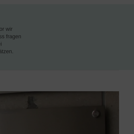
or wir
ess fragen
i
ätzen.