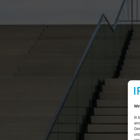
Wir
In 
and
Ger
und
vor