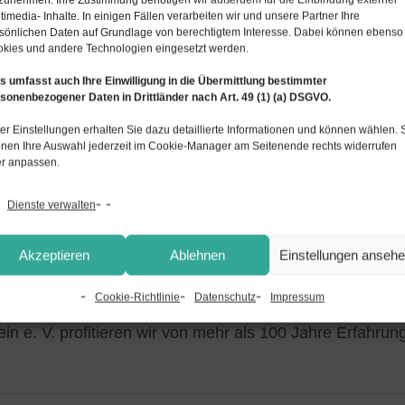
timedia- Inhalte. In einigen Fällen verarbeiten wir und unsere Partner Ihre
sönlichen Daten auf Grundlage von berechtigtem Interesse. Dabei können ebenso
kies und andere Technologien eingesetzt werden.
s umfasst auch Ihre Einwilligung in die Übermittlung bestimmter
sonenbezogener Daten in Drittländer nach Art. 49 (1) (a) DSGVO.
er Einstellungen erhalten Sie dazu detaillierte Informationen und können wählen. 
nen Ihre Auswahl jederzeit im Cookie-Manager am Seitenende rechts widerrufen
r anpassen.
Dienste verwalten
Akzeptieren
Ablehnen
Einstellungen anseh
chern
Cookie-Richtlinie
Datenschutz
Impressum
sungen zu allen Fragen der betrieblichen Altersversorgun
in e. V. profitieren wir von mehr als 100 Jahre Erfahrun