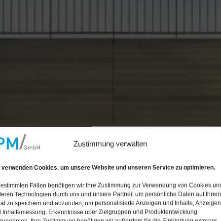
Zustimmung verwalten
 verwenden Cookies, um unsere Website und unseren Service zu optimieren.
bestimmten Fällen benötigen wir Ihre Zustimmung zur Verwendung von Cookies un
eren Technologien durch uns und unsere Partner, um persönliche Daten auf Ihrem
ät zu speichern und abzurufen, um personalisierte Anzeigen und Inhalte, Anzeigen
 Inhaltemessung, Erkenntnisse über Zielgruppen und Produktentwicklung
zunehmen. Ihre Zustimmung benötigen wir außerdem für die Einbindung externer