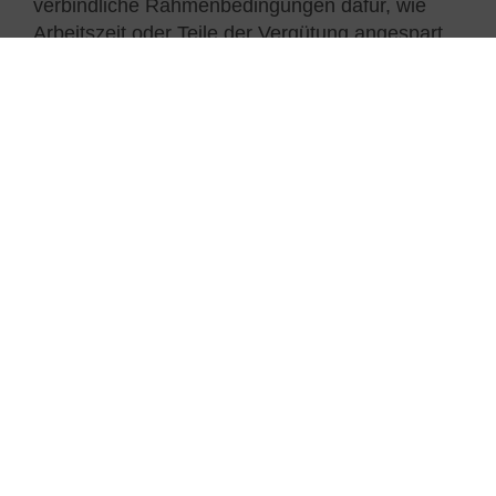
verbindliche Rahmenbedingungen dafür, wie
Arbeitszeit oder Teile der Vergütung angespart
und zu einem späteren Zeitpunkt für
Freistellungen – etwa Sabbaticals, Elternzeiten
oder den Übergang in den Ruhestand – seitens
der Beschäftigten verwendet
werden können.
Mehr erfahren über Rechtsgrundlagen für
Zeitwertkonten