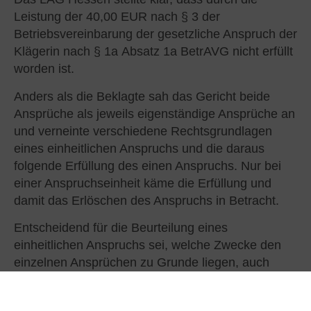
Leistung der 40,00 EUR nach § 3 der
Betriebsvereinbarung der gesetzliche Anspruch der
Klägerin nach § 1a Absatz 1a BetrAVG nicht erfüllt
worden ist.
Anders als die Beklagte sah das Gericht beide
Ansprüche als jeweils eigenständige Ansprüche an
und verneinte verschiedene Rechtsgrundlagen
eines einheitlichen Anspruchs und die daraus
folgende Erfüllung des einen Anspruchs. Nur bei
einer Anspruchseinheit käme die Erfüllung und
damit das Erlöschen des Anspruchs in Betracht.
Entscheidend für die Beurteilung eines
einheitlichen Anspruchs sei, welche Zwecke den
einzelnen Ansprüchen zu Grunde liegen, auch
wenn beide als gleichartig zu beurteilen sind. Das
LAG beurteile die Zwecke beider Ansprüche im