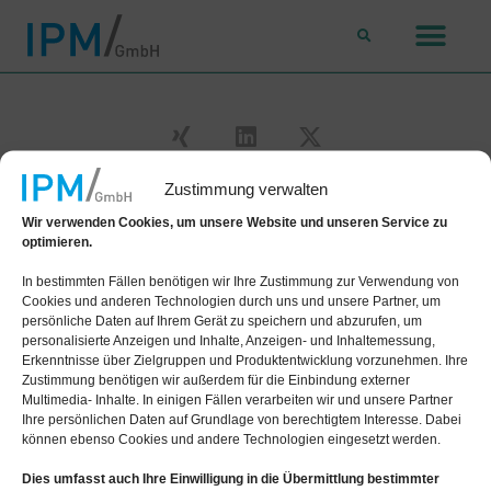
Zustimmung verwalten
Wir verwenden Cookies, um unsere Website und unseren Service zu
optimieren.
In bestimmten Fällen benötigen wir Ihre Zustimmung zur Verwendung von
Cookies und anderen Technologien durch uns und unsere Partner, um
IPM Industrie-Pensions-Management GmbH
persönliche Daten auf Ihrem Gerät zu speichern und abzurufen, um
personalisierte Anzeigen und Inhalte, Anzeigen- und Inhaltemessung,
Lütticher Straße 132
Erkenntnisse über Zielgruppen und Produktentwicklung vorzunehmen. Ihre
Zustimmung benötigen wir außerdem für die Einbindung externer
40547 Düsseldorf
Multimedia- Inhalte. In einigen Fällen verarbeiten wir und unsere Partner
Ihre persönlichen Daten auf Grundlage von berechtigtem Interesse. Dabei
Telefon
0211 233 808-0
können ebenso Cookies und andere Technologien eingesetzt werden.
E-Mail
E-Mail senden
Dies umfasst auch Ihre Einwilligung in die Übermittlung bestimmter