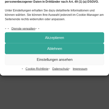
personenbezogener Daten in Drittländer nach Art. 49 (1) (a) DSGVO.
Internet
www.ipm-bav.de
Unter Einstellungen erhalten Sie dazu detaillierte Informationen und
können wählen. Sie können Ihre Auswahl jederzeit im Cookie-Manager am
Seitenende rechts widerrufen oder anpassen.
© IPM Industrie-Pensions-Management GmbH,
Dienste verwalten
website by
tpi Media
Akzeptieren
Impressum
Datenschutz
Rechtliche Hinweise
Ablehnen
Einstellungen ansehen
Cookie-Richtlinie
Datenschutz
Impressum