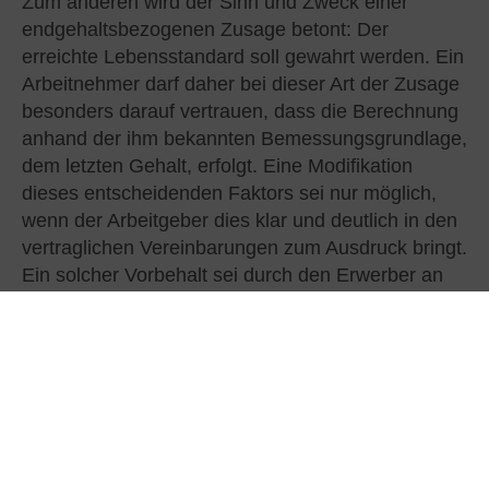
Zum anderen wird der Sinn und Zweck einer
endgehaltsbezogenen Zusage betont: Der
erreichte Lebensstandard soll gewahrt werden. Ein
Arbeitnehmer darf daher bei dieser Art der Zusage
besonders darauf vertrauen, dass die Berechnung
anhand der ihm bekannten Bemessungsgrundlage,
dem letzten Gehalt, erfolgt. Eine Modifikation
dieses entscheidenden Faktors sei nur möglich,
wenn der Arbeitgeber dies klar und deutlich in den
vertraglichen Vereinbarungen zum Ausdruck bringt.
Ein solcher Vorbehalt sei durch den Erwerber an
keiner Stelle aufgenommen worden. Der vorherige
Vorbehalt hinsichtlich des Bonus war durch den
Abschluss eines neuen Arbeitsvertrages im
Rahmen der Eingruppierung zudem aufgehoben
worden. Eine Berechtigung zur Kürzung der
Berechnungsgrundlage und damit der Rente gab
es daher nicht (mehr).